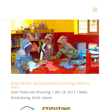
Anja Rosier op bezoek bij Stichting HoPe in
Peru
door
Fiona van Kruining
|
dec 14, 2017
|
Baby
,
fundraising
,
Kind
,
reizen