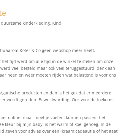
te
,
duurzame kinderkleding
,
Kind
af waarom Koter & Co geen webshop meer heeft.
het tijd werd om alle tijd in de winkel te steken om onze
Er werd veel besteld maar ook veel teruggestuurd, denk aan
aar heen en weer moeten rijden wat belastend is voor ons
rganische producten en dan is het gek dat er meerdere
eer wordt gereden. Bewustwording! Ook voor de toekomst
 niet online, maar moet je voelen, kunnen passen, het
deze kleur bij mijn baby, is het warm of koel genoeg. In de
tijd geven voor advies over een (kraam)cadeautje of het gaat