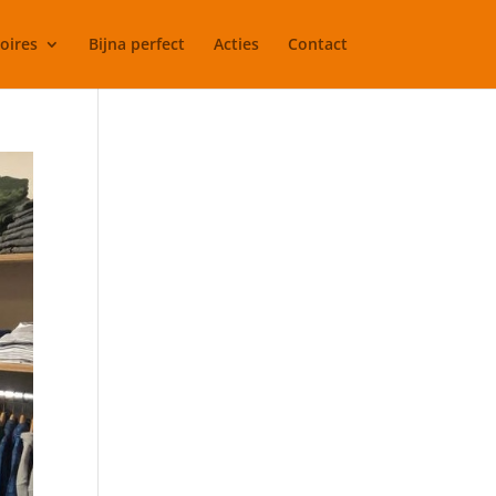
oires
Bijna perfect
Acties
Contact