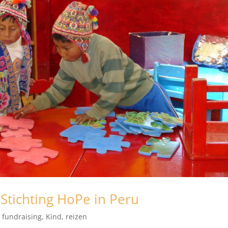
 Stichting HoPe in Peru
,
fundraising
,
Kind
,
reizen