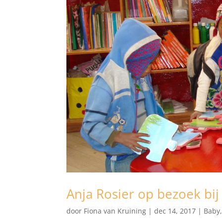
Anja Rosier op bezoek bij
door
Fiona van Kruining
|
dec 14, 2017
|
Baby