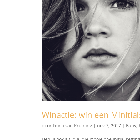
Winactie: win een Minitia
door
Fiona van Kruining
|
nov 7, 2017
|
Baby
,
Heb jij ook altijd al die mooie one Initial ketti