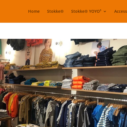
Home
Stokke®
Stokke® YOYO³
Access