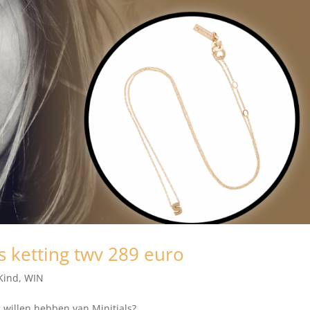
ls ketting twv 289 euro
Kind
,
WIN
ng willen hebben van Minitials?