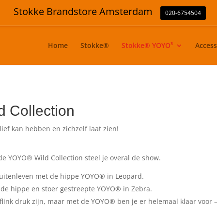
Stokke Brandstore Amsterdam
020-6754504
Home
Stokke®
Stokke® YOYO³
Access
d Collection
lief kan hebben en zichzelf laat zien!
de YOYO® Wild Collection steel je overal de show.
buitenleven met de hippe YOYO® in Leopard.
et de hippe en stoer gestreepte YOYO® in Zebra.
link druk zijn, maar met de YOYO® ben je er helemaal klaar voor – 