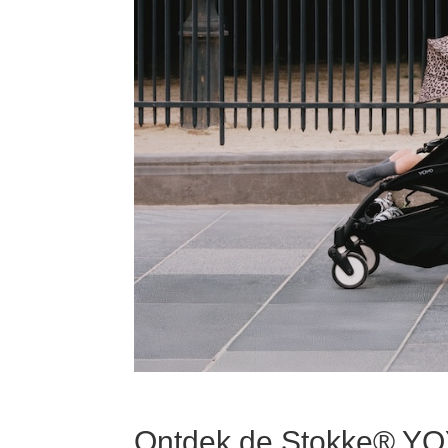
Ontdek de Stokke
® YO