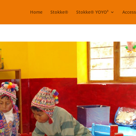
Home
Stokke®
Stokke® YOYO³
Access