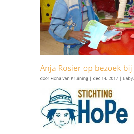
Anja Rosier op bezoek bij
door
Fiona van Kruining
|
dec 14, 2017
|
Baby