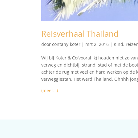
Reisverhaal Thailand
door
contany-koter
|
mrt 2, 2016
|
Kind
,
reize
Wij bij Koter & Co(vooral ik) houden niet zo va
verweg en dichtbij, strand, stad of met de bo
achter de rug met veel en hard werken op de 
verweggiestan. Het werd Thailand. Ohhhh jonge
(meer…)