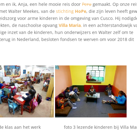
 en ik, Anja, een hele mooie reis door
Peru
gemaakt. Op onze rei
met Walter Meekes, van de
stichting
HoPe
, die zijn leven heeft gew
idszorg voor arme kinderen in de omgeving van Cusco. Hij nodigd
jekten, de naschoolse opvang
Villa Maria
,
in een achterstandswijk v
ge inzet van de kinderen, hun onderwijzers en Walter zelf om te
terug in Nederland, besloten fondsen te werven om voor 2018 dit
 2 de klas aan het werk foto 3 lezende kinderen bij Villa Ma