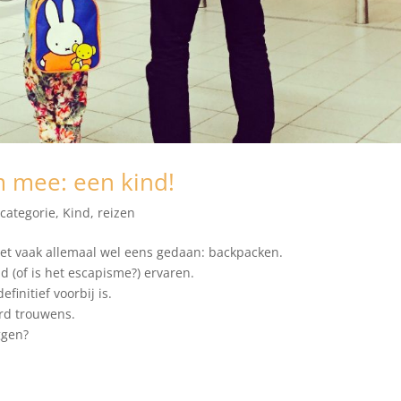
 mee: een kind!
categorie
,
Kind
,
reizen
et vaak allemaal wel eens gedaan: backpacken.
d (of is het escapisme?) ervaren.
finitief voorbij is.
rd trouwens.
ggen?