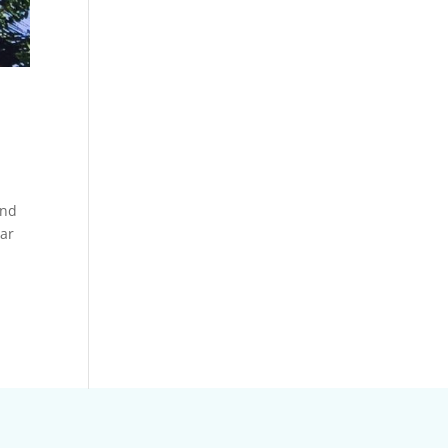
and
aar