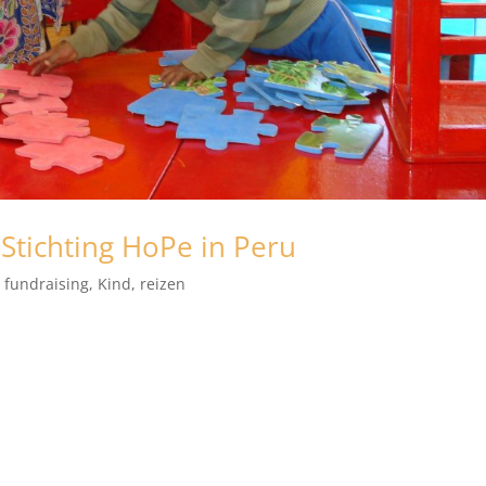
 Stichting HoPe in Peru
,
fundraising
,
Kind
,
reizen