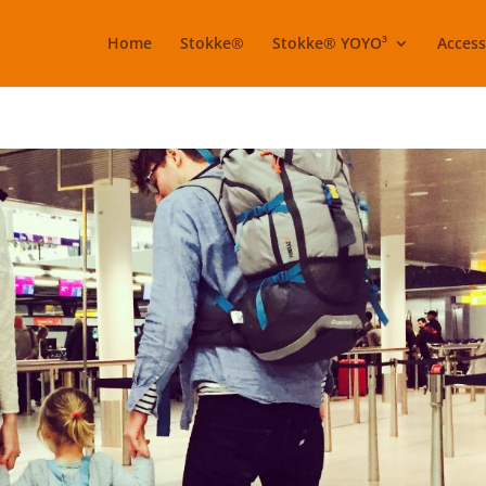
Home
Stokke®
Stokke® YOYO³
Access