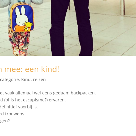
 mee: een kind!
categorie
,
Kind
,
reizen
et vaak allemaal wel eens gedaan: backpacken.
d (of is het escapisme?) ervaren.
finitief voorbij is.
rd trouwens.
ggen?