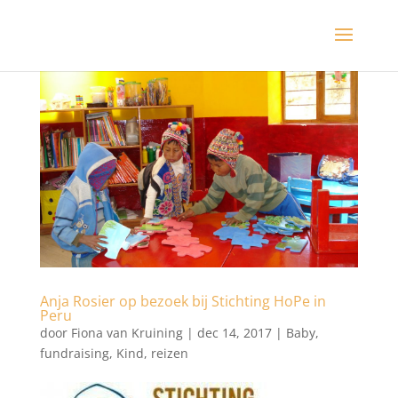
Anja Rosier op bezoek bij Stichting HoPe in
Peru
door
Fiona van Kruining
|
dec 14, 2017
|
Baby
,
fundraising
,
Kind
,
reizen