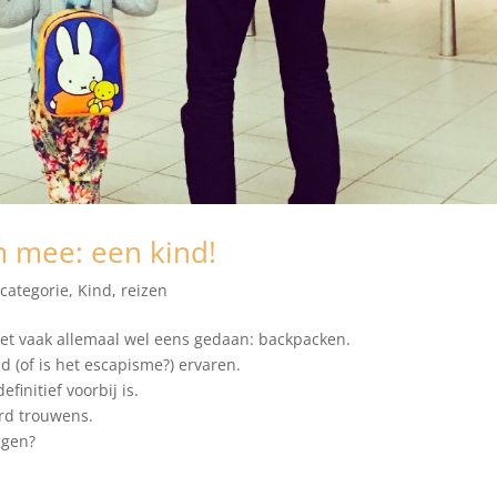
 mee: een kind!
categorie
,
Kind
,
reizen
et vaak allemaal wel eens gedaan: backpacken.
d (of is het escapisme?) ervaren.
finitief voorbij is.
rd trouwens.
ggen?