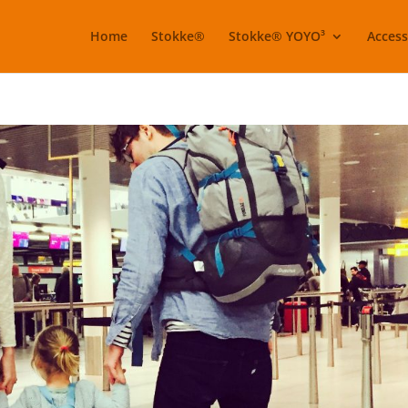
Home
Stokke®
Stokke® YOYO³
Access