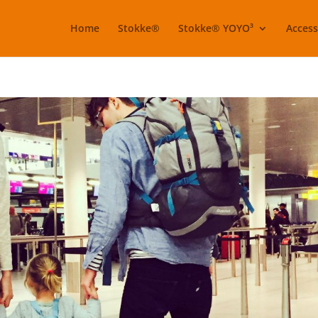
Home
Stokke®
Stokke® YOYO³
Access