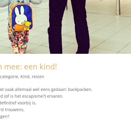
 mee: een kind!
categorie
,
Kind
,
reizen
et vaak allemaal wel eens gedaan: backpacken.
d (of is het escapisme?) ervaren.
finitief voorbij is.
rd trouwens.
ggen?