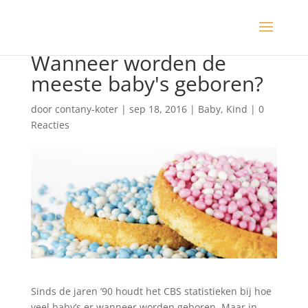
Wanneer worden de
meeste baby's geboren?
door
contany-koter
|
sep 18, 2016
|
Baby
,
Kind
|
0
Reacties
Sinds de jaren ’90 houdt het CBS statistieken bij hoe
veel baby’s er wanneer worden geboren. Maar in