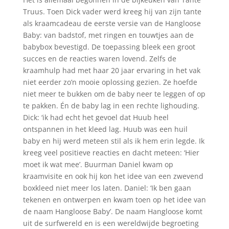
Truus. Toen Dick vader werd kreeg hij van zijn tante
als kraamcadeau de eerste versie van de Hangloose
Baby: van badstof, met ringen en touwtjes aan de
babybox bevestigd. De toepassing bleek een groot
succes en de reacties waren lovend. Zelfs de
kraamhulp had met haar 20 jaar ervaring in het vak
niet eerder zo’n mooie oplossing gezien. Ze hoefde
niet meer te bukken om de baby neer te leggen of op
te pakken. Én de baby lag in een rechte lighouding.
Dick: ‘ik had echt het gevoel dat Huub heel
ontspannen in het kleed lag. Huub was een huil
baby en hij werd meteen stil als ik hem erin legde. Ik
kreeg veel positieve reacties en dacht meteen: ‘Hier
moet ik wat mee’. Buurman Daniel kwam op
kraamvisite en ook hij kon het idee van een zwevend
boxkleed niet meer los laten. Daniel: ‘Ik ben gaan
tekenen en ontwerpen en kwam toen op het idee van
de naam Hangloose Baby’. De naam Hangloose komt
uit de surfwereld en is een wereldwijde begroeting