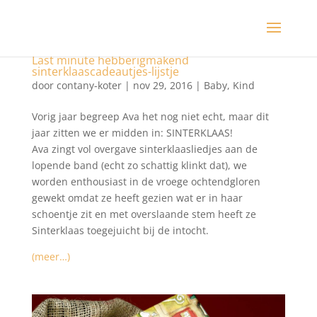
Last minute hebberigmakend
sinterklaascadeautjes-lijstje
door
contany-koter
|
nov 29, 2016
|
Baby
,
Kind
Vorig jaar begreep Ava het nog niet echt, maar dit
jaar zitten we er midden in: SINTERKLAAS!
Ava zingt vol overgave sinterklaasliedjes aan de
lopende band (echt zo schattig klinkt dat), we
worden enthousiast in de vroege ochtendgloren
gewekt omdat ze heeft gezien wat er in haar
schoentje zit en met overslaande stem heeft ze
Sinterklaas toegejuicht bij de intocht.
(meer…)