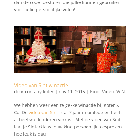
dan de code toesturen die jullie kunnen gebruiken
voor jullie persoonlijke video!
Video van Sint winactie
door
contany-koter
|
nov 11, 2015
|
Kind
,
Video
,
WIN
We hebben weer een te gekke winactie bij Koter &
Co! De
video van Sint
is al 7 jaar in omloop en heeft
al heel wat kinderen verrast. Met de video van Sint
laat je Sinterklaas jouw kind persoonlijk toespreken,
hoe leuk is dat!