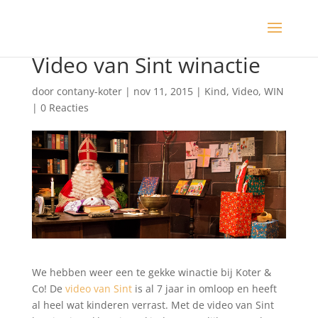
Video van Sint winactie
door
contany-koter
|
nov 11, 2015
|
Kind
,
Video
,
WIN
|
0 Reacties
We hebben weer een te gekke winactie bij Koter &
Co! De
video van Sint
is al 7 jaar in omloop en heeft
al heel wat kinderen verrast. Met de video van Sint