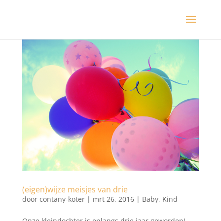
(eigen)wijze meisjes van drie
door
contany-koter
|
mrt 26, 2016
|
Baby
,
Kind
Onze kleindochter is onlangs drie jaar geworden!