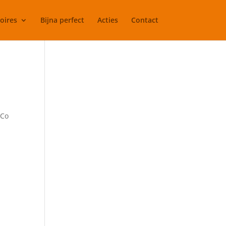
oires
Bijna perfect
Acties
Contact
 Co