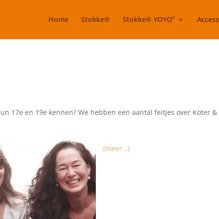
Home
Stokke®
Stokke® YOYO³
Access
f hun 17e en 19e kennen? We hebben een aantal feitjes over Koter &
(meer…)