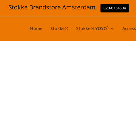
Stokke Brandstore Amsterdam
020-6754504
Home
Stokke®
Stokke® YOYO³
Access