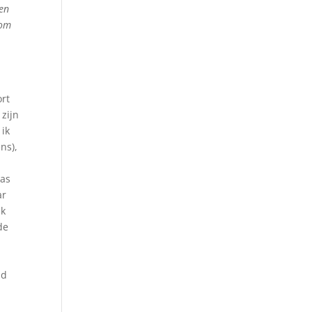
nen
 om
ort
zijn
 ik
ns),
Pas
ar
ik
de
nd