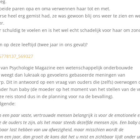
weg.
nt beide paren opa en oma verwennen haar tot en met.
erse heel erg gemist had, ze was gewoon blij ons weer te zien en w
er.
schuldig te voelen en is het wel echt schadelijk voor haar om zon
 op deze leeftijd (twee jaar in ons geval)?
um van Psychologie Magazine een wetenschappelijk onderbouwde
r weegt dan lukraak op gevoelens gebaseerde meningen van
p. Dit in antwoord op een vraag van ouders die (zelfs) overwogen
nder hun baby (de moeder op het moment van het stellen van de v
e reis stond dus in de planning voor na de bevalling).
olgende:
an een paar vaste, vertrouwde mensen belangrijk is voor de emotionele 
e de ouders te zijn, als het maar steeds dezelfde mensen zijn. Een baby 
rkbaar last hebben van uw afwezigheid, maar misschien wordt de
 een jaar, dan groeit de kans dat het u mist en zichtbaar lijdt onder 