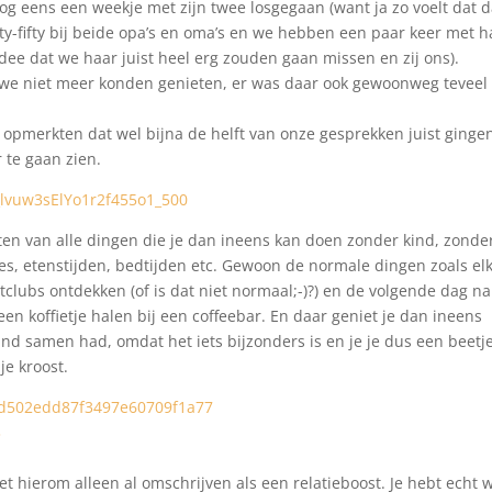
nog eens een weekje met zijn twee losgegaan (want ja zo voelt dat 
ifty-fifty bij beide opa’s en oma’s en we hebben een paar keer met h
idee dat we haar juist heel erg zouden gaan missen en zij ons).
we niet meer konden genieten, er was daar ook gewoonweg teveel 
opmerkten dat wel bijna de helft van onze gesprekken juist ginge
 te gaan zien.
en van alle dingen die je dan ineens kan doen zonder kind, zonde
s, etenstijden, bedtijden etc. Gewoon de normale dingen zoals el
tclubs ontdekken (of is dat niet normaal;-)?) en de volgende dag n
en koffietje halen bij een coffeebar. En daar geniet je dan ineens
ind samen had, omdat het iets bijzonders is en je je dus een beetj
e kroost.
het hierom alleen al omschrijven als een relatieboost. Je hebt echt 