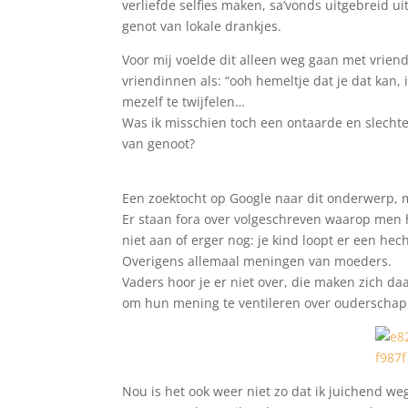
verliefde selfies maken, sa’vonds uitgebreid u
genot van lokale drankjes.
Voor mij voelde dit alleen weg gaan met vrien
vriendinnen als: “ooh hemeltje dat je dat kan,
mezelf te twijfelen…
Was ik misschien toch een ontaarde en slecht
van genoot?
Een zoektocht op Google naar dit onderwerp, m
Er staan fora over volgeschreven waarop men he
niet aan of erger nog: je kind loopt er een hec
Overigens allemaal meningen van moeders.
Vaders hoor je er niet over, die maken zich d
om hun mening te ventileren over ouderschap 
Nou is het ook weer niet zo dat ik juichend we