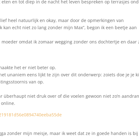
it eten en tot diep in de nacht het leven bespreken op terrasjes on
dlief heel natuurlijk en okay, maar door de opmerkingen van
 ik kan echt niet zo lang zonder mijn Max”, begon ik een beetje aan
e moeder omdat ik zomaar wegging zonder ons dochtertje en daar 
aakte het er niet beter op.
t unaniem eens lijkt te zijn over dit onderwerp: zoiets doe je je k
htingsstoornis van op.
aar überhaupt niet druk over of die voelen gewoon niet zo’n aandra
online.
gga zonder mijn meisje, maar ik weet dat ze in goede handen is bij