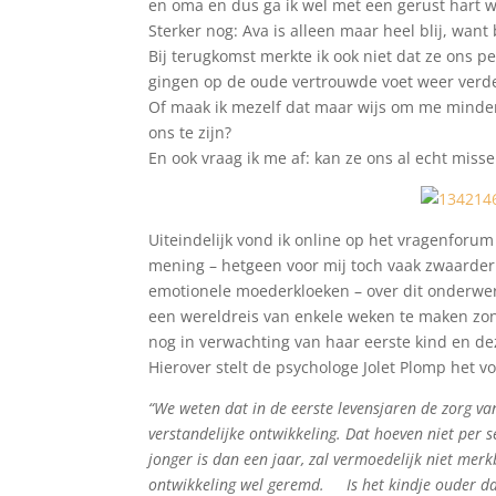
en oma en dus ga ik wel met een gerust hart 
Sterker nog: Ava is alleen maar heel blij, wa
Bij terugkomst merkte ik ook niet dat ze ons p
gingen op de oude vertrouwde voet weer verd
Of maak ik mezelf dat maar wijs om me minder 
ons te zijn?
En ook vraag ik me af: kan ze ons al echt missen
Uiteindelijk vond ik online op het vragenfor
mening – hetgeen voor mij toch vaak zwaarde
emotionele moederkloeken – over dit onderwer
een wereldreis van enkele weken te maken zo
nog in verwachting van haar eerste kind en dez
Hierover stelt de psychologe Jolet Plomp het v
“We weten dat in de eerste levensjaren de zorg v
verstandelijke ontwikkeling. Dat hoeven niet per s
jonger is dan een jaar, zal vermoedelijk niet me
ontwikkeling wel geremd. Is het kindje ouder dan