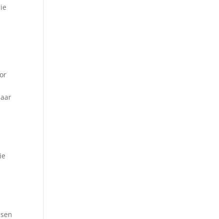
die
or
paar
ie
ssen