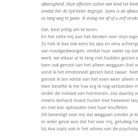
afwezigheid. Deze effecten zullen van kind tot kin
omdat het de tijd beter begrijpt. Soms is de afwe
zo lang weg te gaan. Ik vraag me af of u zelf str
Oei, best pittig om te lezen.
En het zette mij aan het denken over mijn eig
Zo heb ik Ava ook eens bij opa en oma achterg
van noodgedwongen, omdat haar vader op dat m
werk, we elkaar al te lang niet hadden gezien 
toen ook genoot van het alleen weggaan (het v
vond ik het emotioneel gezien best zwaar. Nie
genoot ik ten volste van het even weer alleen m
toen besefte ik me hoe erg ik nog verbonden m
onder de invloed van hormonen, zou daarbij o
ineens keihard moest huilen met heeeeeel lang
en niet kon ophouden met haar knuffelen.
Dit bevestigt voor mij dat weggaan zonder je ki
In ieder geval was dat het voor mij, gelukkig 
bij Ava zoals ook in het advies van de psycho