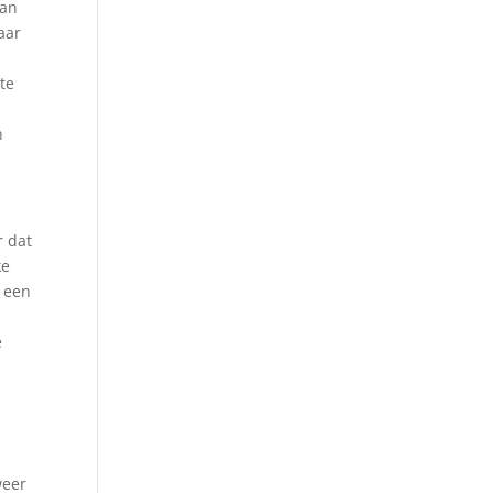
dan
aar
te
n
r dat
ke
a een
e
weer