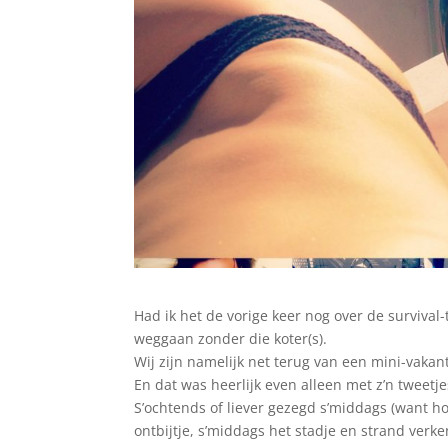
Had ik het de vorige keer nog over de survival
weggaan zonder die koter(s).
Wij zijn namelijk net terug van een mini-vakan
En dat was heerlijk even alleen met z’n tweetjes:
S’ochtends of liever gezegd s’middags (want h
ontbijtje, s’middags het stadje en strand ve