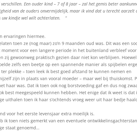
d verschillen. Een ouder kind – 7 of 8 jaar – zal het gemis beter aankun
zigheid van de ouders onvermijdelijk, maar ik vind dat u terecht aarzelt
aks uw kindje wel wilt achterlaten.
”
en ervaringen hiermee.
elaten toen ze (nog maar) zo’n 9 maanden oud was. Dit was een so
oment voor een langere periode in het buitenland verbleef voor 
en zij gewoonweg praktisch gezien daar niet kon verblijven. Hoewel
oelde zelfs een beetje op een spannende manier als spijbelen erge
t ter plekke – toen leek ik best goed afstand te kunnen nemen en
ijzelf zijn in plaats van vooral moeder – maar wel bij thuiskomst. 
et haar was. Dat ik toen ook nog borstvoeding gaf en dus nog zwa
ok best meegespeeld kunnen hebben. Het enige dat ik weet is dat 
e uithalen toen ik haar s’ochtends vroeg weer uit haar bedje haal
nd voor het eerste levensjaar extra moeilijk is.
heb ik toen niets gemerkt van een eventuele ontwikkelinsgachtersta
loge staat genoemd…