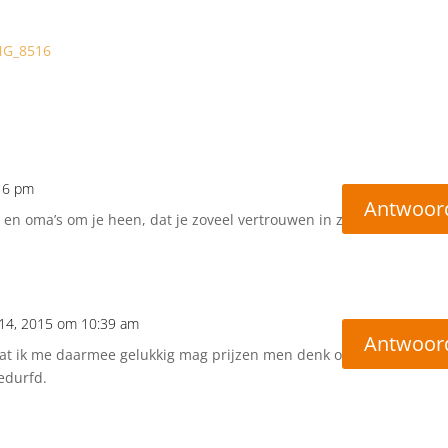
16 pm
Antwoor
’s en oma’s om je heen, dat je zoveel vertrouwen in ze
 14, 2015 om 10:39 am
Antwoor
 dat ik me daarmee gelukkig mag prijzen men denk ook
edurfd.