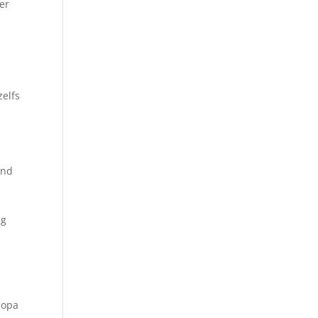
der
zelfs
ind
ng
 opa