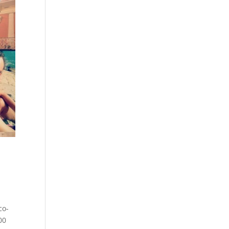
co-
00