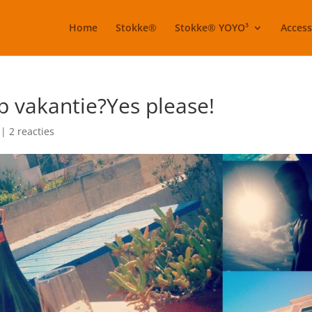
Home
Stokke®
Stokke® YOYO³
Access
p vakantie?Yes please!
|
2 reacties