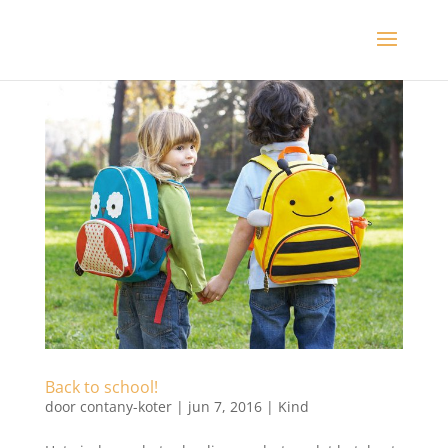
Back to school!
door
contany-koter
|
jun 7, 2016
|
Kind