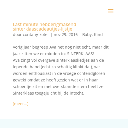
Last minute hebberigmakend
sinterklaascadeautjes-lijstje
door
contany-koter
|
nov 29, 2016
|
Baby
,
Kind
Vorig jaar begreep Ava het nog niet echt, maar dit
jaar zitten we er midden in: SINTERKLAAS!
Ava zingt vol overgave sinterklaasliedjes aan de
lopende band (echt zo schattig klinkt dat), we
worden enthousiast in de vroege ochtendgloren
gewekt omdat ze heeft gezien wat er in haar
schoentje zit en met overslaande stem heeft ze
Sinterklaas toegejuicht bij de intocht.
(meer…)