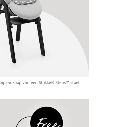
 bij aankoop van een Stokke® Steps™ stoel