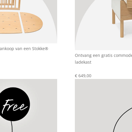
 aankoop van een Stokke®
Ontvang een gratis commode
ladekast
€ 649,00