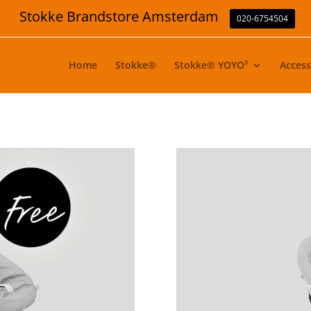
Stokke Brandstore Amsterdam
020-6754504
Home
Stokke®
Stokke® YOYO³
Access