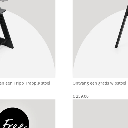
an een Tripp Trapp® stoel
Ontvang een gratis wipstoel
€ 259,00